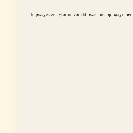
Mı
https://yesterdayforum.com
https://ekincioglugayrimen