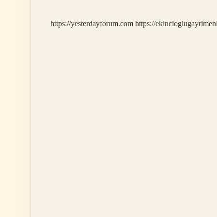
Çiçek
Açar
https://yesterdayforum.com
https://ekincioglugayrimen