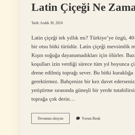
Latin Çiçeği Ne Zam
Tarih: Aralık 30, 2024
Latin çiçeği tek yıllık mı? Türkiye’ye özgü, 40
bir otsu bitki türüdür. Latin çiçeği mevsimlik m
Kışın soğuğa dayanamadıkları için ölürler. Bazı 
koşulları izin verdiği sürece tüm yıl boyunca çi
drene edilmiş toprağı sever. Bu bitki kuraklığ
gerektirmez. Bahçenize bir kez davet ederseniz, 
yetiştirme sırasında güneşli bir yerde tutabili
toprağa çok derin…
Latin
Devamını okuyun
Yorum Bırak
Çiçeği
Ne
Zaman