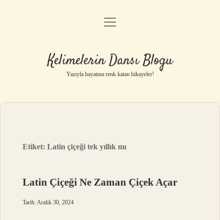
menüyü
Anasayfa
aç
Gizlilik Politikası
Kelimelerin Dansı Blogu
Yasal Uyarı
Yazıyla hayatına renk katan hikayeler!
Hakkımızda
Etiket:
Latin çiçeği tek yıllık mı
Latin Çiçeği Ne Zaman Çiçek Açar
Tarih: Aralık 30, 2024