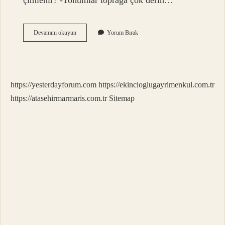
çimlenir? -Tohumlar toprağa çok derin…
Latin
Devamını okuyun
Yorum Bırak
Çiçeği
Ne
Zaman
Çiçek
Açar
https://yesterdayforum.com
https://ekincioglugayrimenkul.com.tr
https://atasehirmarmaris.com.tr
Sitemap