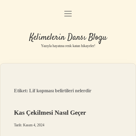
menüyü
Anasayfa
aç
Gizlilik Politikası
Kelimelerin Dansı Blogu
Yasal Uyarı
Yazıyla hayatına renk katan hikayeler!
Hakkımızda
Etiket:
Lif kopması belirtileri nelerdir
Kas Çekilmesi Nasıl Geçer
Tarih: Kasım 4, 2024