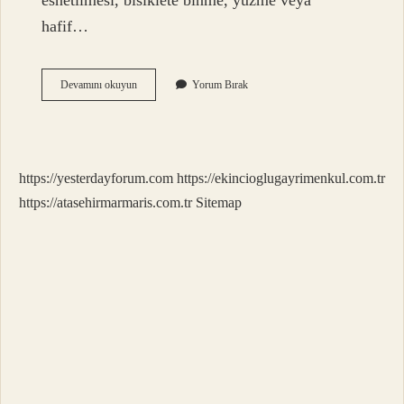
esnetilmesi, bisiklete binme, yüzme veya
hafif…
Kas
Devamını okuyun
Yorum Bırak
Çekilmesi
Nasıl
Geçer
https://yesterdayforum.com
https://ekincioglugayrimenkul.com.tr
https://atasehirmarmaris.com.tr
Sitemap