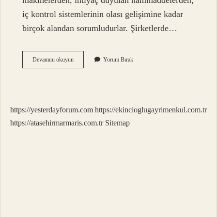
makinelerden, ihtiyaç duyulan hammaddelerden,
iç kontrol sistemlerinin olası gelişimine kadar
birçok alandan sorumludurlar. Şirketlerde…
Kalite
Devamını okuyun
Yorum Bırak
Ve
Kalite
Kontrol
Nedir
https://yesterdayforum.com
https://ekincioglugayrimenkul.com.tr
https://atasehirmarmaris.com.tr
Sitemap