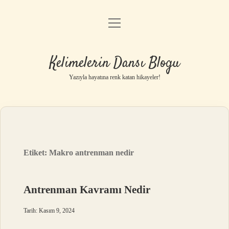
menüyü
Anasayfa
aç
Gizlilik Politikası
Kelimelerin Dansı Blogu
Yasal Uyarı
Yazıyla hayatına renk katan hikayeler!
Hakkımızda
Etiket:
Makro antrenman nedir
Antrenman Kavramı Nedir
Tarih: Kasım 9, 2024