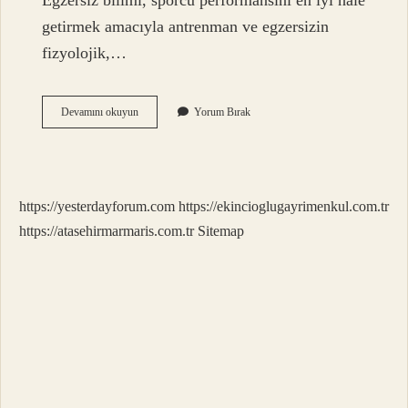
Egzersiz bilimi, sporcu performansını en iyi hale
getirmek amacıyla antrenman ve egzersizin
fizyolojik,…
Antrenman
Devamını okuyun
Yorum Bırak
Kavramı
Nedir
https://yesterdayforum.com
https://ekincioglugayrimenkul.com.tr
https://atasehirmarmaris.com.tr
Sitemap