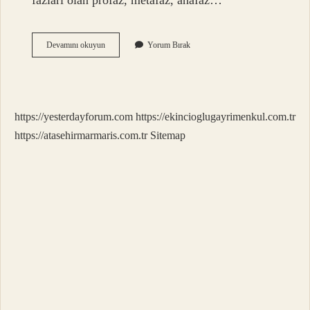
fazları olan profaz, metafaz, anafaz…
Mayoz
Devamını okuyun
Yorum Bırak
Bölünme
Kaça
Ayrılır
https://yesterdayforum.com
https://ekincioglugayrimenkul.com.tr
https://atasehirmarmaris.com.tr
Sitemap