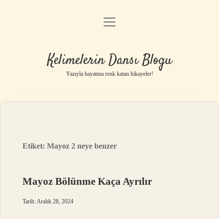
menüyü
Anasayfa
aç
Gizlilik Politikası
Kelimelerin Dansı Blogu
Yasal Uyarı
Yazıyla hayatına renk katan hikayeler!
Hakkımızda
Etiket:
Mayoz 2 neye benzer
Mayoz Bölünme Kaça Ayrılır
Tarih: Aralık 28, 2024