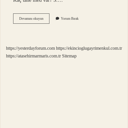
Kaç tane med var? S.…
Kuranı
Devamını okuyun
Yorum Bırak
Kerimde
Med
Ne
Demek
https://yesterdayforum.com
https://ekincioglugayrimenkul.com.tr
https://atasehirmarmaris.com.tr
Sitemap