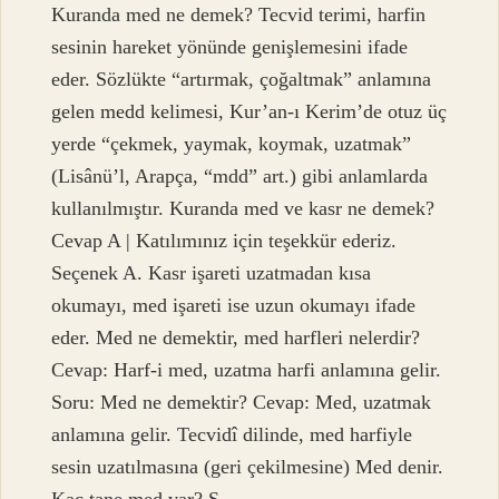
Kuranda med ne demek? Tecvid terimi, harfin
sesinin hareket yönünde genişlemesini ifade
eder. Sözlükte “artırmak, çoğaltmak” anlamına
gelen medd kelimesi, Kur’an-ı Kerim’de otuz üç
yerde “çekmek, yaymak, koymak, uzatmak”
(Lisânü’l, Arapça, “mdd” art.) gibi anlamlarda
kullanılmıştır. Kuranda med ve kasr ne demek?
Cevap A | Katılımınız için teşekkür ederiz.
Seçenek A. Kasr işareti uzatmadan kısa
okumayı, med işareti ise uzun okumayı ifade
eder. Med ne demektir, med harfleri nelerdir?
Cevap: Harf-i med, uzatma harfi anlamına gelir.
Soru: Med ne demektir? Cevap: Med, uzatmak
anlamına gelir. Tecvidî dilinde, med harfiyle
sesin uzatılmasına (geri çekilmesine) Med denir.