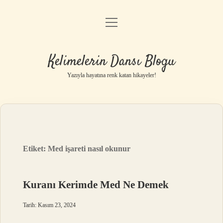
menüyü
Anasayfa
aç
Gizlilik Politikası
Kelimelerin Dansı Blogu
Yasal Uyarı
Yazıyla hayatına renk katan hikayeler!
Hakkımızda
Etiket:
Med işareti nasıl okunur
Kuranı Kerimde Med Ne Demek
Tarih: Kasım 23, 2024