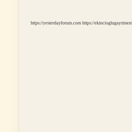
Ne
Demek
https://yesterdayforum.com
https://ekincioglugayrimen