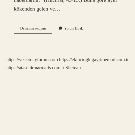
haberdardır.” (Hucurat, 49/13.) Buna göre aynı
kökenden gelen ve…
Islamda
Devamını okuyun
Yorum Bırak
Milliyetçilik
Var
Mı
https://yesterdayforum.com
https://ekincioglugayrimenkul.com.tr
https://atasehirmarmaris.com.tr
Sitemap