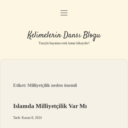
menüyü
Anasayfa
aç
Gizlilik Politikası
Kelimelerin Dansı Blogu
Yasal Uyarı
Yazıyla hayatına renk katan hikayeler!
Hakkımızda
Etiket:
Milliyetçilik neden önemli
Islamda Milliyetçilik Var Mı
Tarih: Kasım 8, 2024