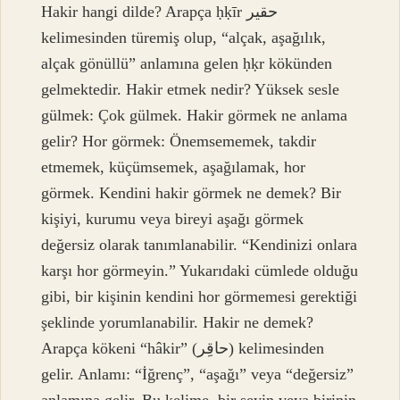
Hakir hangi dilde? Arapça ḥḳīr حقير
kelimesinden türemiş olup, “alçak, aşağılık,
alçak gönüllü” anlamına gelen ḥḳr kökünden
gelmektedir. Hakir etmek nedir? Yüksek sesle
gülmek: Çok gülmek. Hakir görmek ne anlama
gelir? Hor görmek: Önemsememek, takdir
etmemek, küçümsemek, aşağılamak, hor
görmek. Kendini hakir görmek ne demek? Bir
kişiyi, kurumu veya bireyi aşağı görmek
değersiz olarak tanımlanabilir. “Kendinizi onlara
karşı hor görmeyin.” Yukarıdaki cümlede olduğu
gibi, bir kişinin kendini hor görmemesi gerektiği
şeklinde yorumlanabilir. Hakir ne demek?
Arapça kökeni “hâkir” (حاقِر) kelimesinden
gelir. Anlamı: “İğrenç”, “aşağı” veya “değersiz”