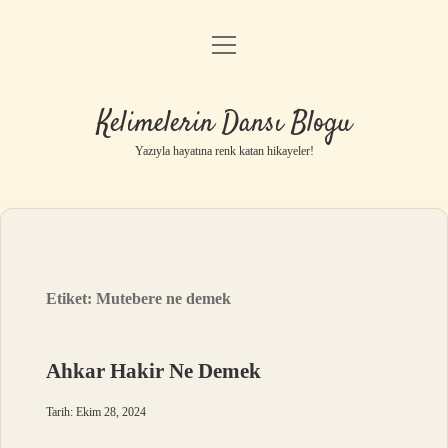
menüyü
Anasayfa
aç
Gizlilik Politikası
Kelimelerin Dansı Blogu
Yasal Uyarı
Yazıyla hayatına renk katan hikayeler!
Hakkımızda
Etiket:
Mutebere ne demek
Ahkar Hakir Ne Demek
Tarih: Ekim 28, 2024