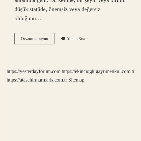
anlamına gelir. Bu kelime, bir şeyin veya birinin
düşük statüde, önemsiz veya değersiz
olduğunu…
Ahkar
Devamını okuyun
Yorum Bırak
Hakir
Ne
Demek
https://yesterdayforum.com
https://ekincioglugayrimenkul.com.tr
https://atasehirmarmaris.com.tr
Sitemap