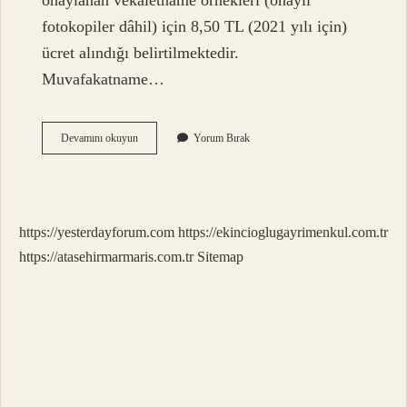
onaylanan vekaletname örnekleri (onaylı
fotokopiler dâhil) için 8,50 TL (2021 yılı için)
ücret alındığı belirtilmektedir.
Muvafakatname…
Muvafakatname
Devamını okuyun
Yorum Bırak
Harca
Tabi
Mi
https://yesterdayforum.com
https://ekincioglugayrimenkul.com.tr
https://atasehirmarmaris.com.tr
Sitemap