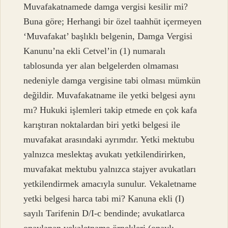
Muvafakatnamede damga vergisi kesilir mi?
Buna göre; Herhangi bir özel taahhüt içermeyen
‘Muvafakat’ başlıklı belgenin, Damga Vergisi
Kanunu’na ekli Cetvel’in (1) numaralı
tablosunda yer alan belgelerden olmaması
nedeniyle damga vergisine tabi olması mümkün
değildir. Muvafakatname ile yetki belgesi aynı
mı? Hukuki işlemleri takip etmede en çok kafa
karıştıran noktalardan biri yetki belgesi ile
muvafakat arasındaki ayrımdır. Yetki mektubu
yalnızca meslektaş avukatı yetkilendirirken,
muvafakat mektubu yalnızca stajyer avukatları
yetkilendirmek amacıyla sunulur. Vekaletname
yetki belgesi harca tabi mi? Kanuna ekli (I)
sayılı Tarifenin D/I-c bendinde; avukatlarca