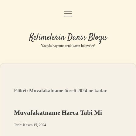
menüyü
Anasayfa
aç
Gizlilik Politikası
Kelimelerin Dansı Blogu
Yasal Uyarı
Yazıyla hayatına renk katan hikayeler!
Hakkımızda
Etiket:
Muvafakatname ücreti 2024 ne kadar
Muvafakatname Harca Tabi Mi
Tarih: Kasım 15, 2024