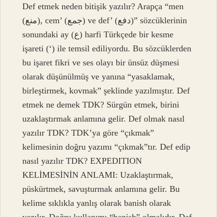
Def etmek neden bitişik yazılır? Arapça “men
(منع), cem’ (جمع) ve def’ (دفع)” sözcüklerinin
sonundaki ay (ع) harfi Türkçede bir kesme
işareti (‘) ile temsil ediliyordu. Bu sözcüklerden
bu işaret fikri ve ses olayı bir ünsüz düşmesi
olarak düşünülmüş ve yanına “yasaklamak,
birleştirmek, kovmak” şeklinde yazılmıştır. Def
etmek ne demek TDK? Sürgün etmek, birini
uzaklaştırmak anlamına gelir. Def olmak nasıl
yazılır TDK? TDK’ya göre “çıkmak”
kelimesinin doğru yazımı “çıkmak”tır. Def edip
nasıl yazılır TDK? EXPEDITION
KELİMESİNİN ANLAMI: Uzaklaştırmak,
püskürtmek, savuşturmak anlamına gelir. Bu
kelime sıklıkla yanlış olarak banish olarak