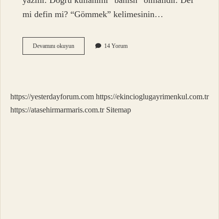
yazılır. Doğru kullanımı “banish” olmalıdır. Def
mi defin mi? “Gömmek” kelimesinin…
Def
Devamını okuyun
14 Yorum
Etmek
Nasıl
Yazılır
https://yesterdayforum.com
https://ekincioglugayrimenkul.com.tr
https://atasehirmarmaris.com.tr
Sitemap