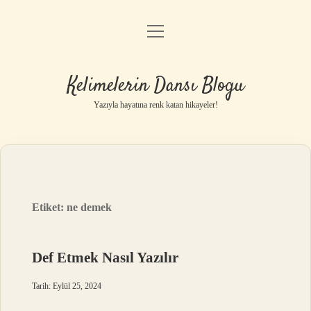
menüyü
Anasayfa
aç
Gizlilik Politikası
Kelimelerin Dansı Blogu
Yasal Uyarı
Yazıyla hayatına renk katan hikayeler!
Hakkımızda
Etiket:
ne demek
Def Etmek Nasıl Yazılır
Tarih: Eylül 25, 2024