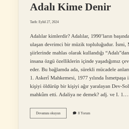
Adalı Kime Denir
Tarih: Eylül 27, 2024
Adalılar kimlerdir? Adalılar, 1990’ların başında
ulaşan devrimci bir müzik topluluğudur. İsmi,
şiirlerinde mahlas olarak kullandığı “Adalı”d
insana özgü özelliklerin içinde yaşadığımız çev
eder. Bu bağlamda ada, sürekli mücadele anlam
1. Askerî Mahkemesi, 1977 yılında İsmetpaşa il
kişiyi öldürüp bir kişiyi ağır yaralayan Dev-S
mahkûm etti. Adaliya ne demek? adj. ve I. 1.
Adalı
Devamını okuyun
8 Yorum
Kime
Denir