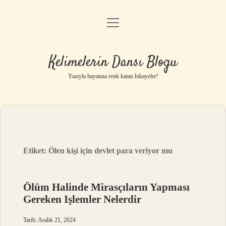
menüyü
Anasayfa
aç
Gizlilik Politikası
Kelimelerin Dansı Blogu
Yasal Uyarı
Yazıyla hayatına renk katan hikayeler!
Hakkımızda
Etiket:
Ölen kişi için devlet para veriyor mu
Ölüm Halinde Mirasçıların Yapması
Gereken Işlemler Nelerdir
Tarih: Aralık 21, 2024