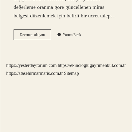
değerleme oranına göre güncellenen miras
belgesi düzenlemek için belirli bir ücret talep…
Ölüm
Devamını okuyun
Yorum Bırak
Halinde
Mirasçıların
Yapması
Gereken
Işlemler
https://yesterdayforum.com
https://ekincioglugayrimenkul.com.tr
Nelerdir
https://atasehirmarmaris.com.tr
Sitemap