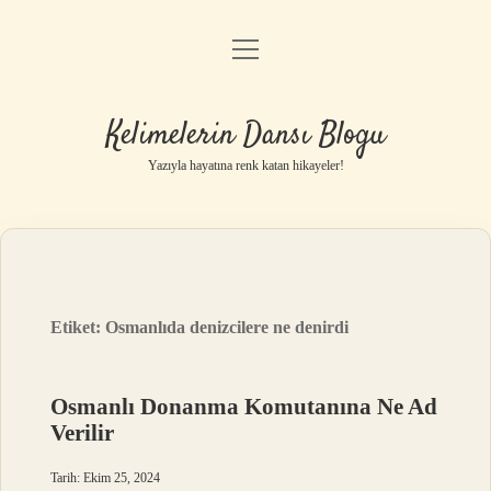
menüyü
Anasayfa
aç
Gizlilik Politikası
Kelimelerin Dansı Blogu
Yasal Uyarı
Yazıyla hayatına renk katan hikayeler!
Hakkımızda
Etiket:
Osmanlıda denizcilere ne denirdi
Osmanlı Donanma Komutanına Ne Ad
Verilir
Tarih: Ekim 25, 2024