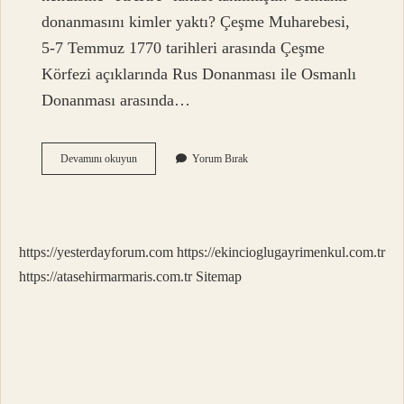
donanmasını kimler yaktı? Çeşme Muharebesi,
5-7 Temmuz 1770 tarihleri ​​arasında Çeşme
Körfezi açıklarında Rus Donanması ile Osmanlı
Donanması arasında…
Osmanlı
Devamını okuyun
Yorum Bırak
Donanma
Komutanına
Ne
Ad
Verilir
https://yesterdayforum.com
https://ekincioglugayrimenkul.com.tr
https://atasehirmarmaris.com.tr
Sitemap