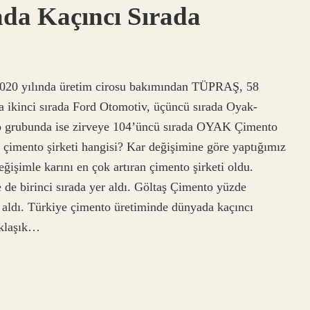
da Kaçıncı Sırada
020 yılında üretim cirosu bakımından TÜPRAŞ, 58
a ikinci sırada Ford Otomotiv, üçüncü sırada Oyak-
to grubunda ise zirveye 104’üncü sırada OYAK Çimento
k çimento şirketi hangisi? Kar değişimine göre yaptığımız
işimle karını en çok artıran çimento şirketi oldu.
e de birinci sırada yer aldı. Göltaş Çimento yüzde
er aldı. Türkiye çimento üretiminde dünyada kaçıncı
aklaşık…