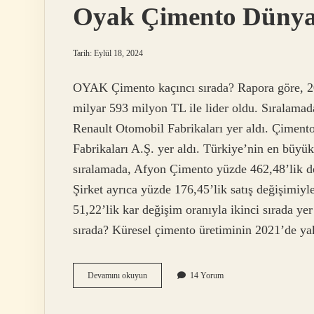
Oyak Çimento Dünya
Tarih: Eylül 18, 2024
OYAK Çimento kaçıncı sırada? Rapora göre, 2
milyar 593 milyon TL ile lider oldu. Sıralamad
Renault Otomobil Fabrikaları yer aldı. Çimen
Fabrikaları A.Ş. yer aldı. Türkiye’nin en büyü
sıralamada, Afyon Çimento yüzde 462,48’lik değ
Şirket ayrıca yüzde 176,45’lik satış değişimiyl
51,22’lik kar değişim oranıyla ikinci sırada y
sırada? Küresel çimento üretiminin 2021’de y
Oyak
Devamını okuyun
14 Yorum
Çimento
Dünyada
Kaçıncı