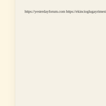
Sırada
https://yesterdayforum.com
https://ekincioglugayrimen