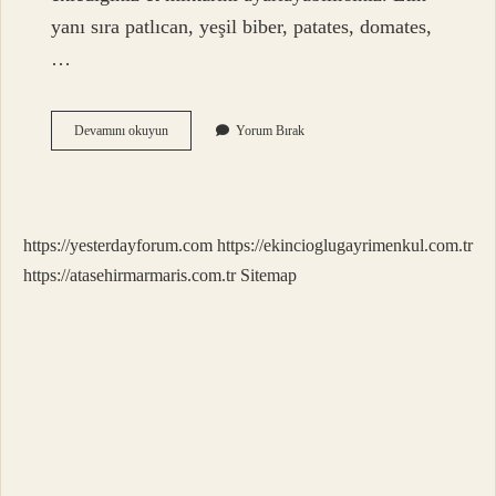
yanı sıra patlıcan, yeşil biber, patates, domates,
…
Güveç
Devamını okuyun
Yorum Bırak
Yemeğinin
Yanına
Ne
Gider
https://yesterdayforum.com
https://ekincioglugayrimenkul.com.tr
https://atasehirmarmaris.com.tr
Sitemap