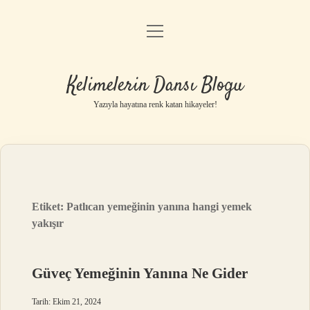
menüyü
Anasayfa
aç
Gizlilik Politikası
Kelimelerin Dansı Blogu
Yasal Uyarı
Yazıyla hayatına renk katan hikayeler!
Hakkımızda
Etiket:
Patlıcan yemeğinin yanına hangi yemek
yakışır
Güveç Yemeğinin Yanına Ne Gider
Tarih: Ekim 21, 2024