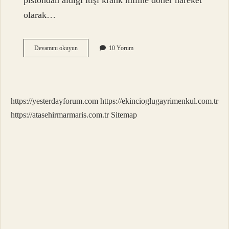
pistondan aldığı itişi krank miline döner hareket
olarak…
Biyel
Devamını okuyun
10 Yorum
Kepi
Görevi
Nedir
https://yesterdayforum.com
https://ekincioglugayrimenkul.com.tr
https://atasehirmarmaris.com.tr
Sitemap