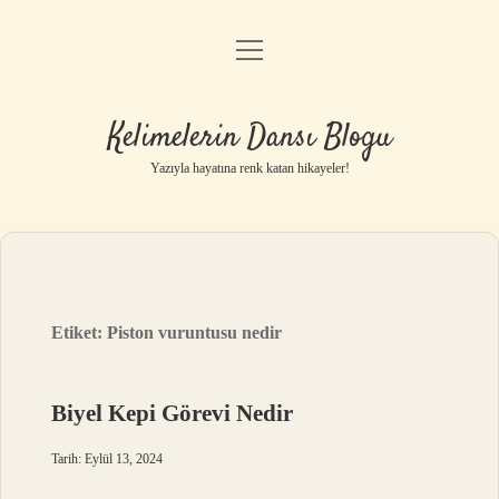
menüyü
Anasayfa
aç
Gizlilik Politikası
Kelimelerin Dansı Blogu
Yasal Uyarı
Yazıyla hayatına renk katan hikayeler!
Hakkımızda
Etiket:
Piston vuruntusu nedir
Biyel Kepi Görevi Nedir
Tarih: Eylül 13, 2024