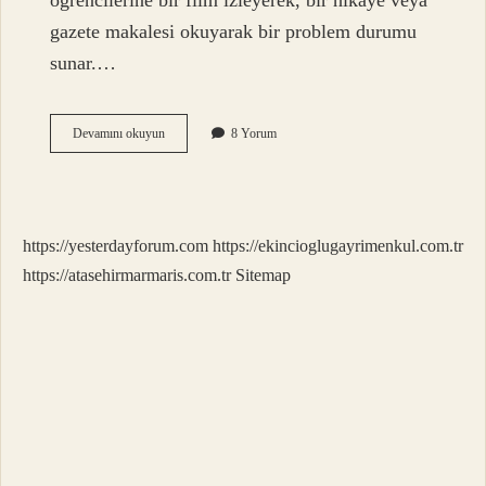
öğrencilerine bir film izleyerek, bir hikaye veya
gazete makalesi okuyarak bir problem durumu
sunar.…
Problem
Devamını okuyun
8 Yorum
Çözme
Yöntemi
Nedir
Kpss
https://yesterdayforum.com
https://ekincioglugayrimenkul.com.tr
https://atasehirmarmaris.com.tr
Sitemap