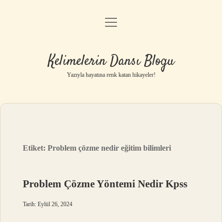
menüyü
Anasayfa
aç
Gizlilik Politikası
Kelimelerin Dansı Blogu
Yasal Uyarı
Yazıyla hayatına renk katan hikayeler!
Hakkımızda
Etiket:
Problem çözme nedir eğitim bilimleri
Problem Çözme Yöntemi Nedir Kpss
Tarih: Eylül 26, 2024