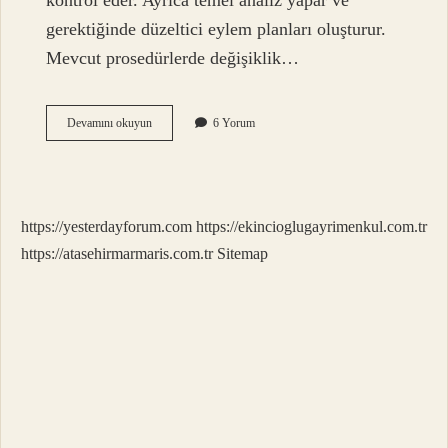
kontrol eder. Ayrıca temel analiz yapar ve
gerektiğinde düzeltici eylem planları oluşturur.
Mevcut prosedürlerde değişiklik…
Proses
Devamını okuyun
6 Yorum
Sorumlusu
Ne
Yapar
https://yesterdayforum.com
https://ekincioglugayrimenkul.com.tr
https://atasehirmarmaris.com.tr
Sitemap