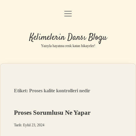
menüyü
Anasayfa
aç
Gizlilik Politikası
Kelimelerin Dansı Blogu
Yasal Uyarı
Yazıyla hayatına renk katan hikayeler!
Hakkımızda
Etiket:
Proses kalite kontrolleri nedir
Proses Sorumlusu Ne Yapar
Tarih: Eylül 23, 2024