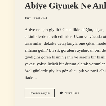
Abiye Giymek Ne Anl
Tarih: Ekim 8, 2024
Abiye ne için giyilir? Genellikle düğün, nişan, 
etkinliklerde tercih edilirler. Uzun ve vücuda o
tasarımlar, dekolte detaylarıyla öne çıkan mod
anlama gelir? En sık görülen rüyalardan biri de
giydiğini gören kişinin şanlı ve şerefli bir kiş
yakası yoksa üzücü bir durum olarak yorumlanab
özel günlerde giyilen göz alıcı, şık ve zarif elbi
ifade…
Abiye
Devamını okuyun
Yorum Bırak
Giymek
Ne
Anlama