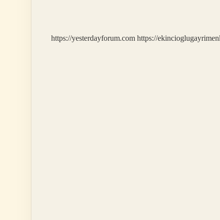
Psikolojik
Hastalıklar
Nelerdir
https://yesterdayforum.com
https://ekincioglugayrimen