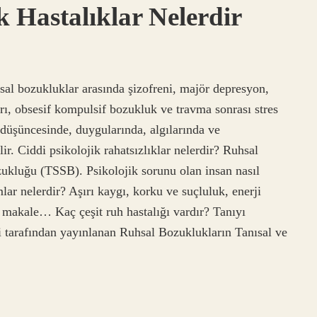
k Hastalıklar Nelerdir
uhsal bozukluklar arasında şizofreni, majör depresyon,
rı, obsesif kompulsif bozukluk ve travma sonrası stres
düşüncesinde, duygularında, algılarında ve
ir. Ciddi psikolojik rahatsızlıklar nelerdir? Ruhsal
bozukluğu (TSSB). Psikolojik sorunu olan insan nasıl
lar nelerdir? Aşırı kaygı, korku ve suçluluk, enerji
a makale… Kaç çeşit ruh hastalığı vardır? Tanıyı
ği tarafından yayınlanan Ruhsal Bozuklukların Tanısal ve