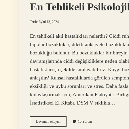
En Tehlikeli Psikoloji
Tarih: Eylül 13, 2024
En tehlikeli akıl hastalıkları nelerdir? Ciddi r
bipolar bozukluk, şiddetli anksiyete bozuklukla
bozukluğu bulunur. Bu bozukluklar bir bireyin 
davranışlarında ciddi değişikliklere neden olabil
hastalıkları şu şekilde sıralayabiliriz: Kaygı 
anlaşılır? Ruhsal hastalıklarda görülen semptom
eksikliği ve uyku sorunları ve stres. Daha fazl
kolaylaştırmak için, Amerikan Psikiyatri Birli
İstatistiksel El Kitabı, DSM V sıklıkla…
En
Devamını okuyun
10 Yorum
Tehlikeli