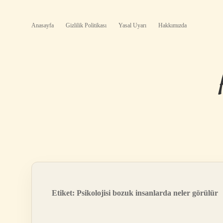
Anasayfa
Gizlilik Politikası
Yasal Uyarı
Hakkımızda
Etiket:
Psikolojisi bozuk insanlarda neler görülür