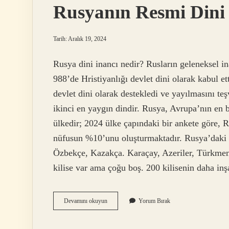
Rusyanın Resmi Dini
Tarih: Aralık 19, 2024
Rusya dini inancı nedir? Rusların geleneksel in
988’de Hristiyanlığı devlet dini olarak kabul e
devlet dini olarak destekledi ve yayılmasını te
ikinci en yaygın dindir. Rusya, Avrupa’nın e
ülkedir; 2024 ülke çapındaki bir ankete göre
nüfusun %10’unu oluşturmaktadır. Rusya’daki 
Özbekçe, Kazakça. Karaçay, Azeriler, Türkmenl
kilise var ama çoğu boş. 200 kilisenin daha in
Rusyanın
Devamını okuyun
Yorum Bırak
Resmi
Dini
Nedir