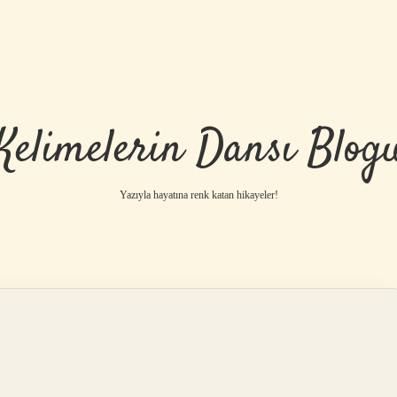
Kelimelerin Dansı Blog
Yazıyla hayatına renk katan hikayeler!