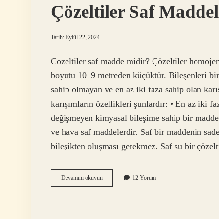
Çözeltiler Saf Madde
Tarih: Eylül 22, 2024
Cozeltiler saf madde midir? Çözeltiler homoj
boyutu 10–9 metreden küçüktür. Bileşenleri bir
sahip olmayan ve en az iki faza sahip olan karı
karışımların özellikleri şunlardır: • En az iki 
değişmeyen kimyasal bileşime sahip bir maddey
ve hava saf maddelerdir. Saf bir maddenin sade
bileşikten oluşması gerekmez. Saf su bir çözelti
Çözeltiler
Devamını okuyun
12 Yorum
Saf
Maddeler
Mi