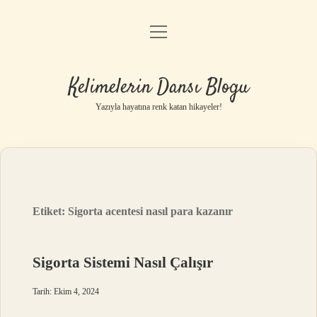
menüyü
Anasayfa
aç
Gizlilik Politikası
Kelimelerin Dansı Blogu
Yasal Uyarı
Yazıyla hayatına renk katan hikayeler!
Hakkımızda
Etiket:
Sigorta acentesi nasıl para kazanır
Sigorta Sistemi Nasıl Çalışır
Tarih: Ekim 4, 2024