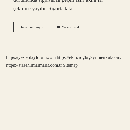
durumunda sigortadan geçen aşırı akım ısı
şeklinde yayılır. Sigortadaki…
Sigorta
Devamını okuyun
Yorum Bırak
Sistemi
Nasıl
Çalışır
https://yesterdayforum.com
https://ekincioglugayrimenkul.com.tr
https://atasehirmarmaris.com.tr
Sitemap