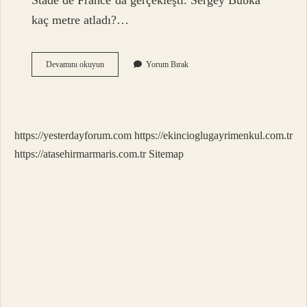
Stade de France’da gerçekleşti. Sergey Bubka
kaç metre atladı?…
Atlama
Devamını okuyun
Yorum Bırak
Sırığı
Kaç
Metre
https://yesterdayforum.com
https://ekincioglugayrimenkul.com.tr
https://atasehirmarmaris.com.tr
Sitemap