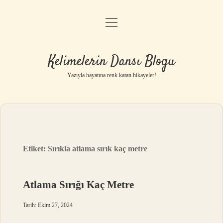
menüyü
Anasayfa
aç
Gizlilik Politikası
Kelimelerin Dansı Blogu
Yasal Uyarı
Yazıyla hayatına renk katan hikayeler!
Hakkımızda
Etiket:
Sırıkla atlama sırık kaç metre
Atlama Sırığı Kaç Metre
Tarih: Ekim 27, 2024