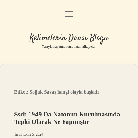
menüyü
Anasayfa
aç
Gizlilik Politikası
Kelimelerin Dansı Blogu
Yasal Uyarı
Yazıyla hayatına renk katan hikayeler!
Hakkımızda
Etiket:
Soğuk Savaş hangi olayla başladı
Sscb 1949 Da Natonun Kurulmasında
Tepki Olarak Ne Yapmıştır
Tarih: Ekim 5, 2024