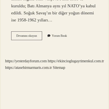
kuruldu; Batı Almanya aynı yıl NATO’ya kabul
edildi. Soğuk Savaş’ın bir diğer yoğun dönemi
ise 1958-1962 yılları…
Sscb
Devamını okuyun
Yorum Bırak
1949
Da
Natonun
Kurulmasında
Tepki
https://yesterdayforum.com
https://ekincioglugayrimenkul.com.tr
Olarak
Ne
https://atasehirmarmaris.com.tr
Sitemap
Yapmıştır