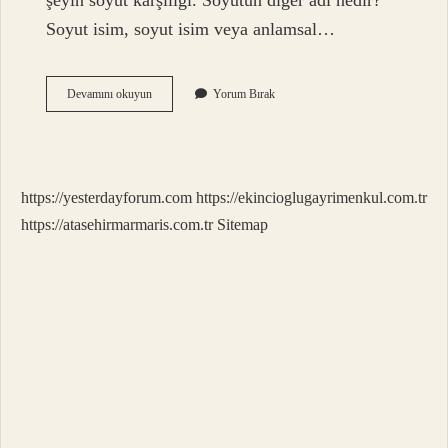
şeyin soyut karşılığı. Soyutun diğer adı nedir?
Soyut isim, soyut isim veya anlamsal…
Soyut
Devamını okuyun
Yorum Bırak
Kelimesinin
Zıt
Anlamı
Nedir
https://yesterdayforum.com
https://ekincioglugayrimenkul.com.tr
https://atasehirmarmaris.com.tr
Sitemap