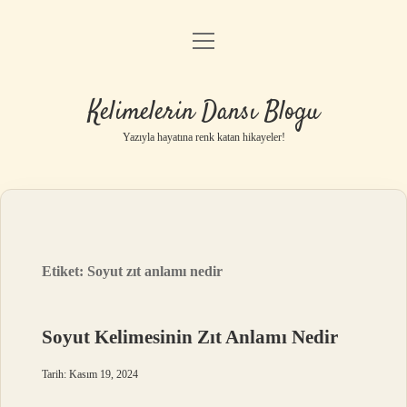
menüyü
Anasayfa
aç
Gizlilik Politikası
Kelimelerin Dansı Blogu
Yasal Uyarı
Yazıyla hayatına renk katan hikayeler!
Hakkımızda
Etiket:
Soyut zıt anlamı nedir
Soyut Kelimesinin Zıt Anlamı Nedir
Tarih: Kasım 19, 2024