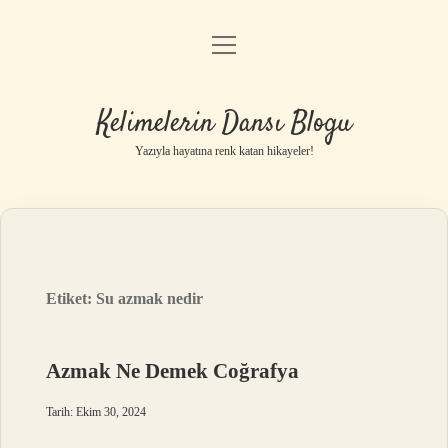
menüyü
Anasayfa
aç
Gizlilik Politikası
Kelimelerin Dansı Blogu
Yasal Uyarı
Yazıyla hayatına renk katan hikayeler!
Hakkımızda
Etiket:
Su azmak nedir
Azmak Ne Demek Coğrafya
Tarih: Ekim 30, 2024