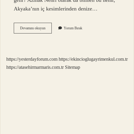
gelir? Azmak Nehri olarak da bilinen bu nehir,
Akyaka’nın iç kesimlerinden denize…
Azmak
Devamını okuyun
Yorum Bırak
Ne
Demek
Coğrafya
https://yesterdayforum.com
https://ekincioglugayrimenkul.com.tr
https://atasehirmarmaris.com.tr
Sitemap