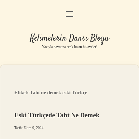
menüyü
Anasayfa
aç
Gizlilik Politikası
Kelimelerin Dansı Blogu
Yasal Uyarı
Yazıyla hayatına renk katan hikayeler!
Hakkımızda
Etiket:
Taht ne demek eski Türkçe
Eski Türkçede Taht Ne Demek
Tarih: Ekim 9, 2024