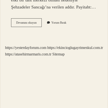
eski bir taht merkezi olması nedeniyle
Şehzadeler Sancağı’na verilen addır. Payitaht:…
Eski
Devamını okuyun
Yorum Bırak
Türkçede
Taht
Ne
Demek
https://yesterdayforum.com
https://ekincioglugayrimenkul.com.tr
https://atasehirmarmaris.com.tr
Sitemap