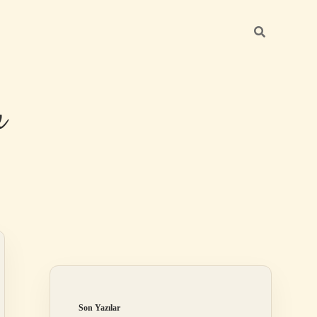
u
Sidebar
https://grandoperabetgiris.com/
tulipbetgir
Son Yazılar