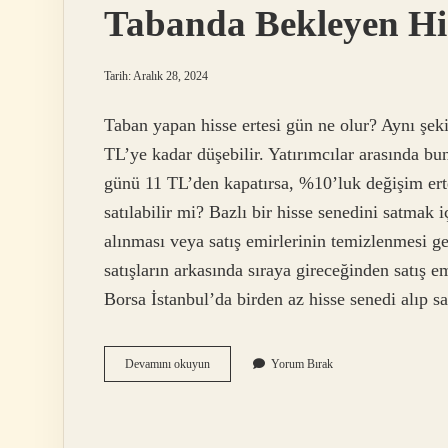
Tabanda Bekleyen Hiss
Tarih: Aralık 28, 2024
Taban yapan hisse ertesi gün ne olur? Aynı şe
TL’ye kadar düşebilir. Yatırımcılar arasında bu
günü 11 TL’den kapatırsa, %10’luk değişim ert
satılabilir mi? Bazlı bir hisse senedini satmak i
alınması veya satış emirlerinin temizlenmesi g
satışların arkasında sıraya gireceğinden satış em
Borsa İstanbul’da birden az hisse senedi alıp
Tabanda
Devamını okuyun
Yorum Bırak
Bekleyen
Hisse
Nasıl
Satılır