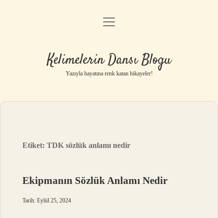
menüyü
Anasayfa
aç
Gizlilik Politikası
Kelimelerin Dansı Blogu
Yasal Uyarı
Yazıyla hayatına renk katan hikayeler!
Hakkımızda
Etiket:
TDK sözlük anlamı nedir
Ekipmanın Sözlük Anlamı Nedir
Tarih: Eylül 25, 2024