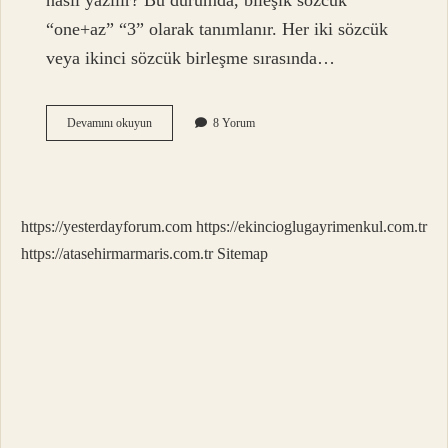
nasıl yazılır? Bu durumda, bileşik sözcük
“one+az” “3” olarak tanımlanır. Her iki sözcük
veya ikinci sözcük birleşme sırasında…
Ekipmanın
Devamını okuyun
8 Yorum
Sözlük
Anlamı
Nedir
https://yesterdayforum.com
https://ekincioglugayrimenkul.com.tr
https://atasehirmarmaris.com.tr
Sitemap