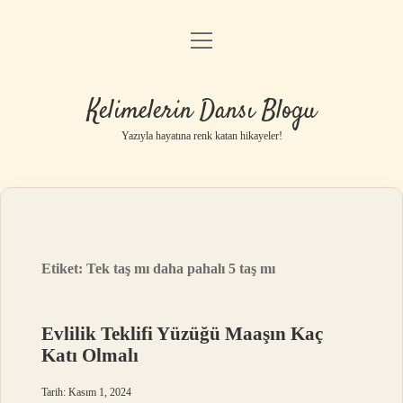
menüyü
Anasayfa
aç
Gizlilik Politikası
Kelimelerin Dansı Blogu
Yasal Uyarı
Yazıyla hayatına renk katan hikayeler!
Hakkımızda
Etiket:
Tek taş mı daha pahalı 5 taş mı
Evlilik Teklifi Yüzüğü Maaşın Kaç
Katı Olmalı
Tarih: Kasım 1, 2024