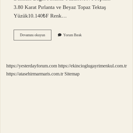
3.80 Karat Pırlanta ve Beyaz Topaz Tektaş
Yüzük10.140₺F Renk…
Evlilik
Devamını okuyun
Yorum Bırak
Teklifi
Yüzüğü
Maaşın
Kaç
Katı
https://yesterdayforum.com
https://ekincioglugayrimenkul.com.tr
Olmalı
https://atasehirmarmaris.com.tr
Sitemap