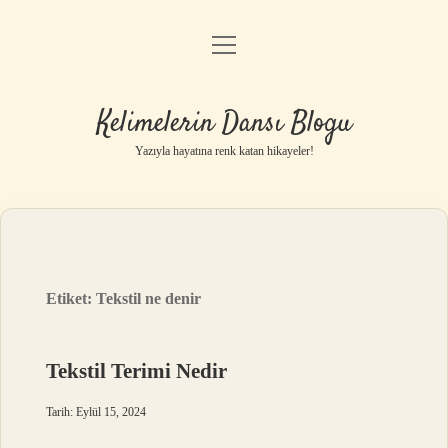
menüyü
Anasayfa
aç
Gizlilik Politikası
Kelimelerin Dansı Blogu
Yasal Uyarı
Yazıyla hayatına renk katan hikayeler!
Hakkımızda
Etiket:
Tekstil ne denir
Tekstil Terimi Nedir
Tarih: Eylül 15, 2024