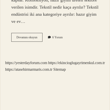
kapsar. Konfeksiyon, hazır giyim üreten sektöre
verilen isimdir. Tekstil nedir kaça ayrılır? Tekstil
endüstrisi iki ana kategoriye ayrılır: hazır giyim
ve ev…
Tekstil
Devamını okuyun
6 Yorum
Terimi
Nedir
https://yesterdayforum.com
https://ekincioglugayrimenkul.com.tr
https://atasehirmarmaris.com.tr
Sitemap