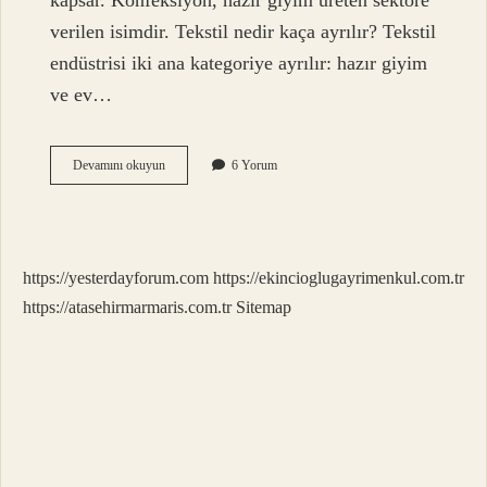
kapsar. Konfeksiyon, hazır giyim üreten sektöre
verilen isimdir. Tekstil nedir kaça ayrılır? Tekstil
endüstrisi iki ana kategoriye ayrılır: hazır giyim
ve ev…
Tekstil
Devamını okuyun
6 Yorum
Terimi
Nedir
https://yesterdayforum.com
https://ekincioglugayrimenkul.com.tr
https://atasehirmarmaris.com.tr
Sitemap