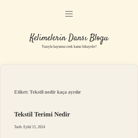
menüyü
Anasayfa
aç
Gizlilik Politikası
Kelimelerin Dansı Blogu
Yasal Uyarı
Yazıyla hayatına renk katan hikayeler!
Hakkımızda
Etiket:
Tekstil nedir kaça ayrılır
Tekstil Terimi Nedir
Tarih: Eylül 15, 2024