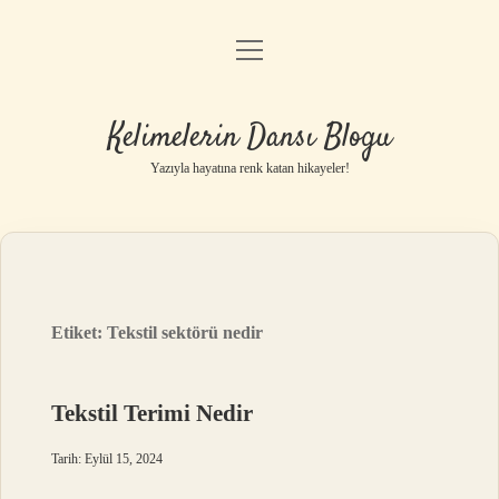
menüyü
Anasayfa
aç
Gizlilik Politikası
Kelimelerin Dansı Blogu
Yasal Uyarı
Yazıyla hayatına renk katan hikayeler!
Hakkımızda
Etiket:
Tekstil sektörü nedir
Tekstil Terimi Nedir
Tarih: Eylül 15, 2024