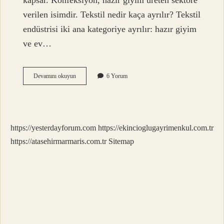
kapsar. Konfeksiyon, hazır giyim üreten sektöre
verilen isimdir. Tekstil nedir kaça ayrılır? Tekstil
endüstrisi iki ana kategoriye ayrılır: hazır giyim
ve ev…
Tekstil
Devamını okuyun
6 Yorum
Terimi
Nedir
https://yesterdayforum.com
https://ekincioglugayrimenkul.com.tr
https://atasehirmarmaris.com.tr
Sitemap