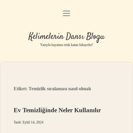
menüyü
Anasayfa
aç
Gizlilik Politikası
Kelimelerin Dansı Blogu
Yasal Uyarı
Yazıyla hayatına renk katan hikayeler!
Hakkımızda
Etiket:
Temizlik sıralaması nasıl olmalı
Ev Temizliğinde Neler Kullanılır
Tarih: Eylül 14, 2024