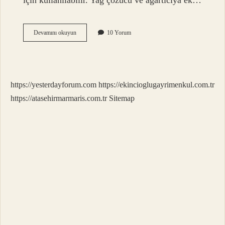
için kullanılabilir. Yağ çözücü ve ağartıcıya ek…
Ev
Devamını okuyun
10 Yorum
Temizliğinde
Neler
Kullanılır
https://yesterdayforum.com
https://ekincioglugayrimenkul.com.tr
https://atasehirmarmaris.com.tr
Sitemap