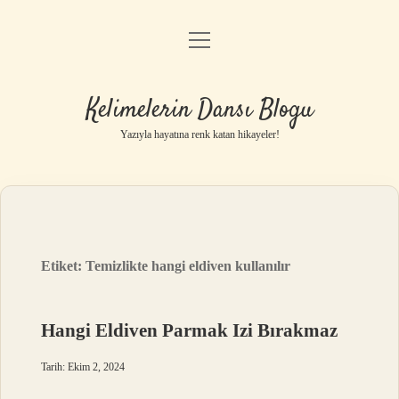
menüyü
Anasayfa
aç
Gizlilik Politikası
Kelimelerin Dansı Blogu
Yasal Uyarı
Yazıyla hayatına renk katan hikayeler!
Hakkımızda
Etiket:
Temizlikte hangi eldiven kullanılır
Hangi Eldiven Parmak Izi Bırakmaz
Tarih: Ekim 2, 2024