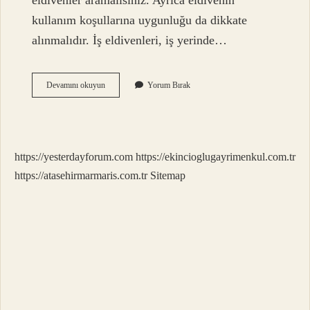
eldivenler aramalısınız. Ayrıca eldivenin
kullanım koşullarına uygunluğu da dikkate
alınmalıdır. İş eldivenleri, iş yerinde…
Hangi
Devamını okuyun
Yorum Bırak
Eldiven
Parmak
Izi
Bırakmaz
https://yesterdayforum.com
https://ekincioglugayrimenkul.com.tr
https://atasehirmarmaris.com.tr
Sitemap