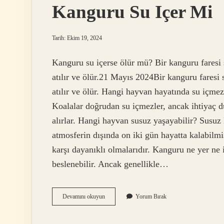
Kanguru Su Içer Mi
Tarih: Ekim 19, 2024
Kanguru su içerse ölür mü? Bir kanguru faresi su
atılır ve ölür.21 Mayıs 2024Bir kanguru faresi su
atılır ve ölür. Hangi hayvan hayatında su içm
Koalalar doğrudan su içmezler, ancak ihtiyaç d
alırlar. Hangi hayvan susuz yaşayabilir? Susuz k
atmosferin dışında on iki gün hayatta kalabilmiş
karşı dayanıklı olmalarıdır. Kanguru ne yer ne 
beslenebilir. Ancak genellikle…
Kanguru
Devamını okuyun
Yorum Bırak
Su
Içer
Mi