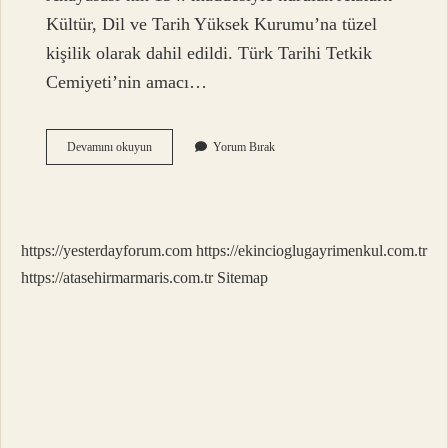
Kültür, Dil ve Tarih Yüksek Kurumu’na tüzel
kişilik olarak dahil edildi. Türk Tarihi Tetkik
Cemiyeti’nin amacı…
2
Devamını okuyun
Yorum Bırak
Türk
Tarih
Kongresi
Ne
Zaman
https://yesterdayforum.com
https://ekincioglugayrimenkul.com.tr
Nerede
https://atasehirmarmaris.com.tr
Sitemap