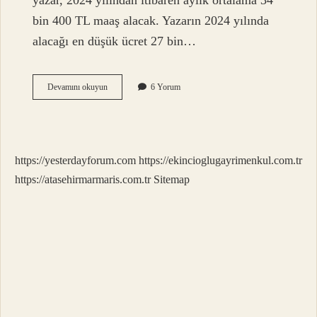
yazar, 2024 yılından itibaren aylık ortalama 34
bin 400 TL maaş alacak. Yazarın 2024 yılında
alacağı en düşük ücret 27 bin…
Kitap
Devamını okuyun
6 Yorum
Yazarları
Nedir
https://yesterdayforum.com
https://ekincioglugayrimenkul.com.tr
https://atasehirmarmaris.com.tr
Sitemap