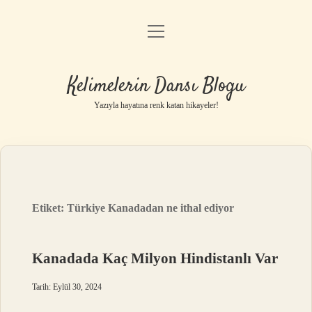
menüyü
Anasayfa
aç
Gizlilik Politikası
Kelimelerin Dansı Blogu
Yasal Uyarı
Yazıyla hayatına renk katan hikayeler!
Hakkımızda
Etiket:
Türkiye Kanadadan ne ithal ediyor
Kanadada Kaç Milyon Hindistanlı Var
Tarih: Eylül 30, 2024