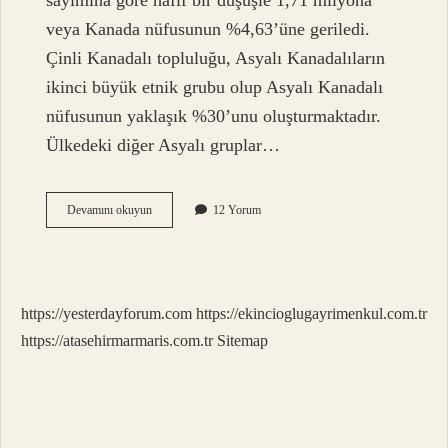
sayımına göre hafif bir düşüşle 1,71 milyona
veya Kanada nüfusunun %4,63’üne geriledi.
Çinli Kanadalı topluluğu, Asyalı Kanadalıların
ikinci büyük etnik grubu olup Asyalı Kanadalı
nüfusunun yaklaşık %30’unu oluşturmaktadır.
Ülkedeki diğer Asyalı gruplar…
Kanadada
Devamını okuyun
12 Yorum
Kaç
Milyon
Hindistanlı
Var
https://yesterdayforum.com
https://ekincioglugayrimenkul.com.tr
https://atasehirmarmaris.com.tr
Sitemap