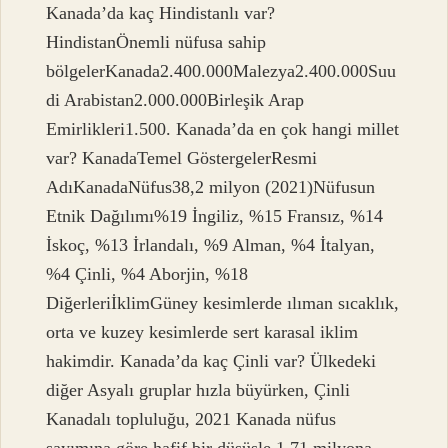
Kanada’da kaç Hindistanlı var?
HindistanÖnemli nüfusa sahip
bölgelerKanada2.400.000Malezya2.400.000Suu
di Arabistan2.000.000Birleşik Arap
Emirlikleri1.500. Kanada’da en çok hangi millet
var? KanadaTemel GöstergelerResmi
AdıKanadaNüfus38,2 milyon (2021)Nüfusun
Etnik Dağılımı%19 İngiliz, %15 Fransız, %14
İskoç, %13 İrlandalı, %9 Alman, %4 İtalyan,
%4 Çinli, %4 Aborjin, %18
DiğerleriİklimGüney kesimlerde ılıman sıcaklık,
orta ve kuzey kesimlerde sert karasal iklim
hakimdir. Kanada’da kaç Çinli var? Ülkedeki
diğer Asyalı gruplar hızla büyürken, Çinli
Kanadalı topluluğu, 2021 Kanada nüfus