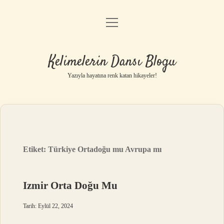
menüyü
Anasayfa
aç
Gizlilik Politikası
Kelimelerin Dansı Blogu
Yasal Uyarı
Yazıyla hayatına renk katan hikayeler!
Hakkımızda
Etiket:
Türkiye Ortadoğu mu Avrupa mı
Izmir Orta Doğu Mu
Tarih: Eylül 22, 2024