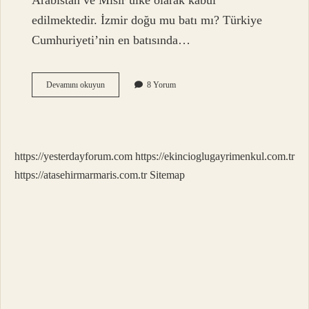
Arabistan ve Mısır ülke olarak kabul
edilmektedir. İzmir doğu mu batı mı? Türkiye
Cumhuriyeti’nin en batısında…
Izmir
Devamını okuyun
8 Yorum
Orta
Doğu
Mu
https://yesterdayforum.com
https://ekincioglugayrimenkul.com.tr
https://atasehirmarmaris.com.tr
Sitemap