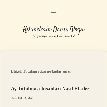
menüyü
Anasayfa
aç
Gizlilik Politikası
Kelimelerin Dansı Blogu
Yasal Uyarı
Yazıyla hayatına renk katan hikayeler!
Hakkımızda
Etiket:
Tutulma etkisi ne kadar sürer
Ay Tutulması Insanları Nasıl Etkiler
Tarih: Ekim 1, 2024