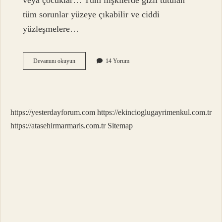
veya çocuklar… Tüm ilişkilerde gizli tutulan
tüm sorunlar yüzeye çıkabilir ve ciddi
yüzleşmelere…
Ay
Devamını okuyun
14 Yorum
Tutulması
Insanları
Nasıl
Etkiler
https://yesterdayforum.com
https://ekincioglugayrimenkul.com.tr
https://atasehirmarmaris.com.tr
Sitemap