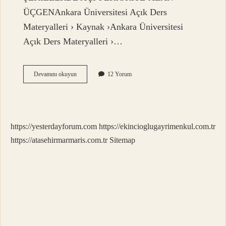
ÜÇGENAnkara Üniversitesi Açık Ders
Materyalleri › Kaynak ›Ankara Üniversitesi
Açık Ders Materyalleri ›…
Üç
Devamını okuyun
12 Yorum
Kenar
Uzunluğu
Eşit
Olan
Üçgenlere
https://yesterdayforum.com
https://ekincioglugayrimenkul.com.tr
Ne
Denir
https://atasehirmarmaris.com.tr
Sitemap