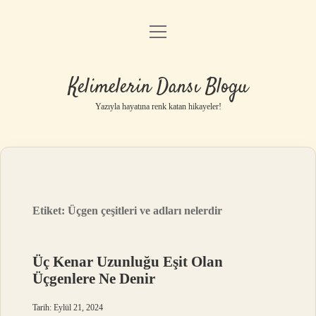
menüyü
Anasayfa
aç
Gizlilik Politikası
Kelimelerin Dansı Blogu
Yasal Uyarı
Yazıyla hayatına renk katan hikayeler!
Hakkımızda
Etiket:
Üçgen çeşitleri ve adları nelerdir
Üç Kenar Uzunluğu Eşit Olan
Üçgenlere Ne Denir
Tarih: Eylül 21, 2024