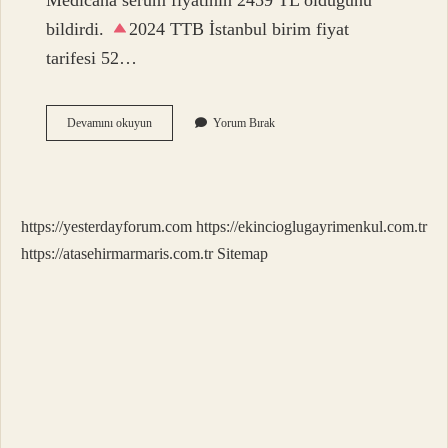
Medicana serum fiyatının 2459 TL olduğunu
bildirdi.
2024 TTB İstanbul birim fiyat
tarifesi 52…
Profesör
Devamını okuyun
Yorum Bırak
Ücreti
Ne
Kadar
https://yesterdayforum.com
https://ekincioglugayrimenkul.com.tr
https://atasehirmarmaris.com.tr
Sitemap