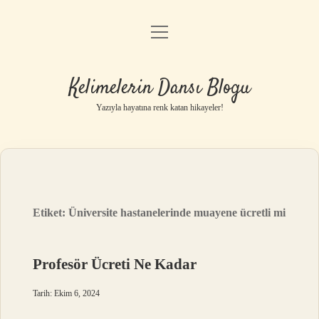
menüyü
Anasayfa
aç
Gizlilik Politikası
Kelimelerin Dansı Blogu
Yasal Uyarı
Yazıyla hayatına renk katan hikayeler!
Hakkımızda
Etiket:
Üniversite hastanelerinde muayene ücretli mi
Profesör Ücreti Ne Kadar
Tarih: Ekim 6, 2024