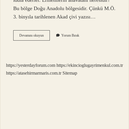
iddia ederler. Ermenilerin anavatanı neresidir?
Bu bölge Doğu Anadolu bölgesidir. Çünkü M.Ö.
3. binyıla tarihlenen Akad çivi yazısı…
Ermenilerin
Devamını okuyun
Yorum Bırak
Atası
Kimdir
https://yesterdayforum.com
https://ekincioglugayrimenkul.com.tr
https://atasehirmarmaris.com.tr
Sitemap