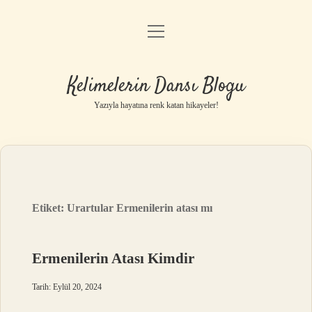
menüyü
Anasayfa
aç
Gizlilik Politikası
Kelimelerin Dansı Blogu
Yasal Uyarı
Yazıyla hayatına renk katan hikayeler!
Hakkımızda
Etiket:
Urartular Ermenilerin atası mı
Ermenilerin Atası Kimdir
Tarih: Eylül 20, 2024