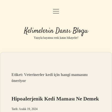
menüyü
Anasayfa
aç
Gizlilik Politikası
Kelimelerin Dansı Blogu
Yasal Uyarı
Yazıyla hayatına renk katan hikayeler!
Hakkımızda
Etiket:
Veterinerler kedi için hangi mamasını
öneriyor
Hipoalerjenik Kedi Maması Ne Demek
Tarih: Aralık 19, 2024