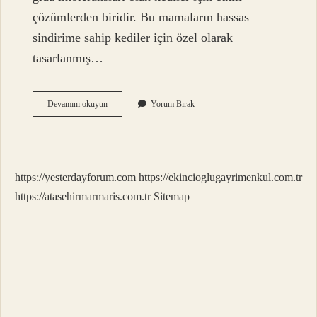
çözümlerden biridir. Bu mamaların hassas
sindirime sahip kediler için özel olarak
tasarlanmış…
Hipoalerjenik
Devamını okuyun
Yorum Bırak
Kedi
Maması
Ne
Demek
https://yesterdayforum.com
https://ekincioglugayrimenkul.com.tr
https://atasehirmarmaris.com.tr
Sitemap